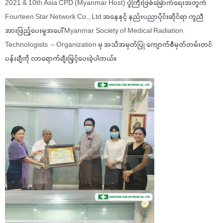
2021 & 10th Asia CPD (Myanmar Host) ပွဲကြီးဖြစ်မြောက်ရေးအတွက်
Fourteen Star Network Co., Ltd အနေနှင့် နည်းပညာပိုင်းဆိုင်ရာ ကူညီ
အားဖြည့်ပေးမှုအပေါ် Myanmar Society of Medical Radiation
Technologists – Organization မှ အသိအမှတ်ပြု ကျောက်စီမှတ်တမ်းတင်
ပန်းချီကို လာရောက်ချီးမြှင့်ပေးခဲ့ပါတယ်။