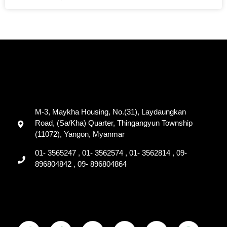
M-3, Maykha Housing, No.(31), Laydaungkan
Road, (Sa/Kha) Quarter, Thingangyun Township
(11072), Yangon, Myanmar
01- 3565247 , 01- 3562574 , 01- 3562814 , 09-
896804842 , 09- 896804864
F
T
Y
T
L
V