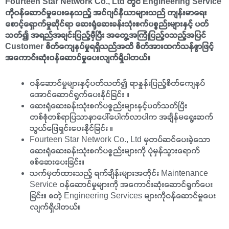
Fourteen Star Network Co., Ltd တွင် Engineering Service
ကိုဝန်ဆောင်မှုပေးနေသည့် အင်ဂျင်နီယာများသည် ကျန်းမာရေး
စောင့်ရှောက်မှုဆိုင်ရာ ဆေးရုံဆေးခန်းသုံးစက်ပစ္စည်းများနှင့် ပတ်
သတ်၍ အရည်အချင်းပြည့်မှီပြီး အတွေ့အကြုံပြည့်ဝသည့်အပြင်
Customer စိတ်ကျေနပ်မှုရရှိသည်အထိ စိတ်အားထက်သန်စွာဖြင့်
အကောင်းဆုံးဝန်ဆောင်မှုပေးလျက်ရှိပါတယ်။
ဝန်ဆောင်မှုများနှင့်ပတ်သတ်၍ ရာနှုန်းပြည့်စိတ်ကျေနပ်
အောင်ဆောင်ရွက်ပေးနိုင်ခြင်း ။
ဆေးရုံဆေးခန်းသုံးစက်ပစ္စည်းများနှင့်ပတ်သတ်ပြီး
တစ်စုံတစ်ရာပြသာနာပေါ်ပေါက်လာပါက အချိန်မရွေးဆက်
သွယ်ဖြေရှင်းပေးနိုင်ခြင်း ။
Fourteen Star Network Co., Ltd မှတပ်ဆင်ပေးခဲ့သော
ဆေးရုံဆေးခန်းသုံးစက်ပစ္စည်းများကို ပုံမှန်သွားရောက်
စစ်ဆေးပေးခြင်း။
သက်မှတ်ထားသည့် ရက်ချိန်းများအတိုင်း Maintenance
Service ဝန်ဆောင်မှုများကို အကောင်းဆုံးဆောင်ရွက်ပေး
ခြင်း။ စတဲ့ Engineering Services များကိုဝန်ဆောင်မှုပေး
လျက်ရှိပါတယ်။