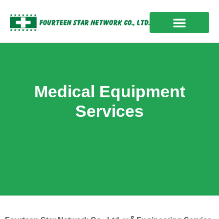
Skip
to
content
OUR EXPERIENCES
Medical Equipment
Services