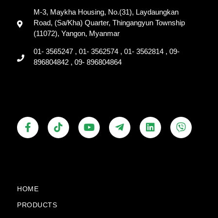
M-3, Maykha Housing, No.(31), Laydaungkan
Road, (Sa/Kha) Quarter, Thingangyun Township
(11072), Yangon, Myanmar
01- 3565247 , 01- 3562574 , 01- 3562814 , 09-
896804842 , 09- 896804864
F
T
Y
T
L
V
a
i
o
e
i
i
c
k
u
l
n
b
e
t
t
e
k
e
b
o
u
g
e
r
o
k
b
r
d
o
e
a
i
k
m
n
HOME
-
-
PRODUCTS
f
p