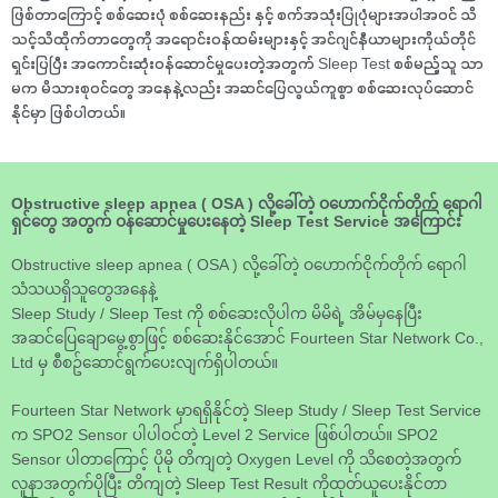
ဖြစ်တာကြောင့် စစ်ဆေးပုံ စစ်ဆေးနည်း နှင့် စက်အသုံးပြုပုံများအပါအဝင် သိ
သင့်သိထိုက်တာတွေကို အရောင်းဝန်ထမ်းများနှင့် အင်ဂျင်နီယာများကိုယ်တိုင်
ရှင်းပြပြီး အကောင်းဆုံးဝန်ဆောင်မှုပေးတဲ့အတွက် Sleep Test စစ်မည့်သူ သာ
မက မိသားစုဝင်တွေ အနေနဲ့လည်း အဆင်ပြေလွယ်ကူစွာ စစ်ဆေးလုပ်ဆောင်
နိုင်မှာ ဖြစ်ပါတယ်။
Obstructive sleep apnea ( OSA ) လို့ခေါ်တဲ့ ဝဟောက်ငိုက်တိုက် ရောဂါ
ရှင်တွေ အတွက် ဝန်ဆောင်မှုပေးနေတဲ့ Sleep Test Service အကြောင်း
Obstructive sleep apnea ( OSA ) လို့ခေါ်တဲ့ ဝဟောက်ငိုက်တိုက် ရောဂါ
သံသယရှိသူတွေအနေနဲ့
Sleep Study / Sleep Test ကို စစ်ဆေးလိုပါက မိမိရဲ့ အိမ်မှနေပြီး
အဆင်ပြေချောမွေ့စွာဖြင့် စစ်ဆေးနိုင်အောင် Fourteen Star Network Co.,
Ltd မှ စီစဥ်ဆောင်ရွက်ပေးလျက်ရှိပါတယ်။
Fourteen Star Network မှာရရှိနိုင်တဲ့ Sleep Study / Sleep Test Service
က SPO2 Sensor ပါပါဝင်တဲ့ Level 2 Service ဖြစ်ပါတယ်။ SPO2
Sensor ပါတာကြောင့် ပိုမို တိကျတဲ့ Oxygen Level ကို သိစေတဲ့အတွက်
လူနာအတွက်ပိုပြီး တိကျတဲ့ Sleep Test Result ကိုထုတ်ယူပေးနိုင်တာ