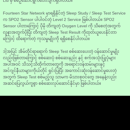
Ltd မှ စီစဥ်ဆောင်ရွက်ပေးလျက်ရှိပါတယ်။
Fourteen Star Network မှာရရှိနိုင်တဲ့ Sleep Study / Sleep Test Service
က SPO2 Sensor ပါပါဝင်တဲ့ Level 2 Service ဖြစ်ပါတယ်။ SPO2
Sensor ပါတာကြောင့် ပိုမို တိကျတဲ့ Oxygen Level ကို သိစေတဲ့အတွက်
လူနာအတွက်ပိုပြီး တိကျတဲ့ Sleep Test Result ကိုထုတ်ယူပေးနိုင်တာ
ကြောင့် ထိရောက်တဲ့ ကုသမှုမျိုးကို ရရှိစေနိုင်ပါတယ်။
ဒါ့အပြင် အိမ်တိုင်ရာရောက် Sleep Test စစ်ဆေးပေးတဲ့ ဝန်ဆောင်မှုမျိုး
လည်းဖြစ်တာကြောင့် စစ်ဆေးပုံ စစ်ဆေးနည်း နှင့် စက်အသုံးပြုပုံများ
အပါအဝင် သိသင့်သိထိုက်တာတွေကို အရောင်းဝန်ထမ်းများနှင့်
အင်ဂျင်နီယာများကိုယ်တိုင် ရှင်းပြပြီး အကောင်းဆုံးဝန်ဆောင်မှုပေးတဲ့
အတွက် Sleep Test စစ်မည့်သူ သာမက မိသားစုဝင်တွေ အနေနဲ့လည်း
အဆင်ပြေလွယ်ကူစွာ စစ်ဆေးလုပ်ဆောင်နိုင်မှာ ဖြစ်ပါတယ်။