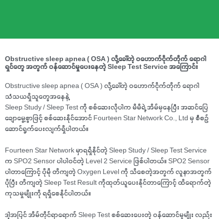
Obstructive sleep apnea ( OSA ) လို့ခေါ်တဲ့ ဝဟောက်ငိုက်တိုက် ရောဂါ
ရှင်တွေ အတွက် ဝန်ဆောင်မှုပေးနေတဲ့ Sleep Test Service အကြောင်း
Obstructive sleep apnea ( OSA ) လို့ခေါ်တဲ့ ဝဟောက်ငိုက်တိုက် ရောဂါ
သံသယရှိသူတွေအနေနဲ့
Sleep Study / Sleep Test ကို စစ်ဆေးလိုပါက မိမိရဲ့ အိမ်မှနေပြီး အဆင်ပြေ
ချောမွေ့စွာဖြင့် စစ်ဆေးနိုင်အောင် Fourteen Star Network Co., Ltd မှ စီစဥ်
ဆောင်ရွက်ပေးလျက်ရှိပါတယ်။
Fourteen Star Network မှာရရှိနိုင်တဲ့ Sleep Study / Sleep Test Service
က SPO2 Sensor ပါပါဝင်တဲ့ Level 2 Service ဖြစ်ပါတယ်။ SPO2 Sensor
ပါတာကြောင့် ပိုမို တိကျတဲ့ Oxygen Level ကို သိစေတဲ့အတွက် လူနာအတွက်
ပိုပြီး တိကျတဲ့ Sleep Test Result ကိုထုတ်ယူပေးနိုင်တာကြောင့် ထိရောက်တဲ့
ကုသမှုမျိုးကို ရရှိစေနိုင်ပါတယ်။
ဒါ့အပြင် အိမ်တိုင်ရာရောက် Sleep Test စစ်ဆေးပေးတဲ့ ဝန်ဆောင်မှုမျိုး လည်း