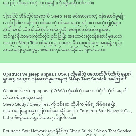
ကြောင့် ထိရောက်တဲ့ ကုသမှုမျိုးကို ရရှိစေနိုင်ပါတယ်။
ဒါ့အပြင် အိမ်တိုင်ရာရောက် Sleep Test စစ်ဆေးပေးတဲ့ ဝန်ဆောင်မှုမျိုး
လည်းဖြစ်တာကြောင့် စစ်ဆေးပုံ စစ်ဆေးနည်း နှင့် စက်အသုံးပြုပုံများ
အပါအဝင် သိသင့်သိထိုက်တာတွေကို အရောင်းဝန်ထမ်းများနှင့်
အင်ဂျင်နီယာများကိုယ်တိုင် ရှင်းပြပြီး အကောင်းဆုံးဝန်ဆောင်မှုပေးတဲ့
အတွက် Sleep Test စစ်မည့်သူ သာမက မိသားစုဝင်တွေ အနေနဲ့လည်း
အဆင်ပြေလွယ်ကူစွာ စစ်ဆေးလုပ်ဆောင်နိုင်မှာ ဖြစ်ပါတယ်။
Obstructive sleep apnea ( OSA ) လို့ခေါ်တဲ့ ဝဟောက်ငိုက်တိုက် ရောဂါ
ရှင်တွေ အတွက် ဝန်ဆောင်မှုပေးနေတဲ့ Sleep Test Service အကြောင်း
Obstructive sleep apnea ( OSA ) လို့ခေါ်တဲ့ ဝဟောက်ငိုက်တိုက် ရောဂါ
သံသယရှိသူတွေအနေနဲ့
Sleep Study / Sleep Test ကို စစ်ဆေးလိုပါက မိမိရဲ့ အိမ်မှနေပြီး
အဆင်ပြေချောမွေ့စွာဖြင့် စစ်ဆေးနိုင်အောင် Fourteen Star Network Co.,
Ltd မှ စီစဥ်ဆောင်ရွက်ပေးလျက်ရှိပါတယ်။
Fourteen Star Network မှာရရှိနိုင်တဲ့ Sleep Study / Sleep Test Service