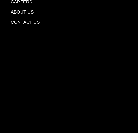
l
CAREERS
a
n
ABOUT US
e
CONTACT US