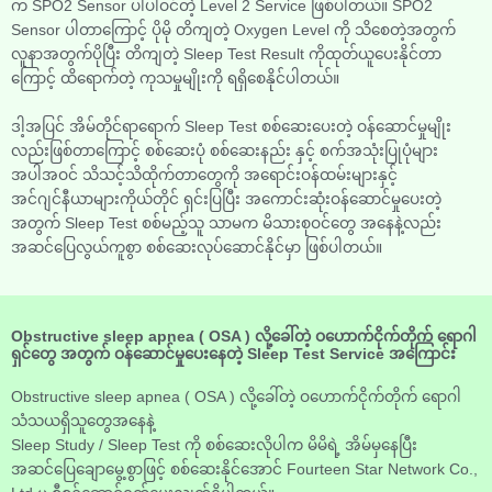
က SPO2 Sensor ပါပါဝင်တဲ့ Level 2 Service ဖြစ်ပါတယ်။ SPO2
Sensor ပါတာကြောင့် ပိုမို တိကျတဲ့ Oxygen Level ကို သိစေတဲ့အတွက်
လူနာအတွက်ပိုပြီး တိကျတဲ့ Sleep Test Result ကိုထုတ်ယူပေးနိုင်တာ
ကြောင့် ထိရောက်တဲ့ ကုသမှုမျိုးကို ရရှိစေနိုင်ပါတယ်။
ဒါ့အပြင် အိမ်တိုင်ရာရောက် Sleep Test စစ်ဆေးပေးတဲ့ ဝန်ဆောင်မှုမျိုး
လည်းဖြစ်တာကြောင့် စစ်ဆေးပုံ စစ်ဆေးနည်း နှင့် စက်အသုံးပြုပုံများ
အပါအဝင် သိသင့်သိထိုက်တာတွေကို အရောင်းဝန်ထမ်းများနှင့်
အင်ဂျင်နီယာများကိုယ်တိုင် ရှင်းပြပြီး အကောင်းဆုံးဝန်ဆောင်မှုပေးတဲ့
အတွက် Sleep Test စစ်မည့်သူ သာမက မိသားစုဝင်တွေ အနေနဲ့လည်း
အဆင်ပြေလွယ်ကူစွာ စစ်ဆေးလုပ်ဆောင်နိုင်မှာ ဖြစ်ပါတယ်။
Obstructive sleep apnea ( OSA ) လို့ခေါ်တဲ့ ဝဟောက်ငိုက်တိုက် ရောဂါ
ရှင်တွေ အတွက် ဝန်ဆောင်မှုပေးနေတဲ့ Sleep Test Service အကြောင်း
Obstructive sleep apnea ( OSA ) လို့ခေါ်တဲ့ ဝဟောက်ငိုက်တိုက် ရောဂါ
သံသယရှိသူတွေအနေနဲ့
Sleep Study / Sleep Test ကို စစ်ဆေးလိုပါက မိမိရဲ့ အိမ်မှနေပြီး
အဆင်ပြေချောမွေ့စွာဖြင့် စစ်ဆေးနိုင်အောင် Fourteen Star Network Co.,