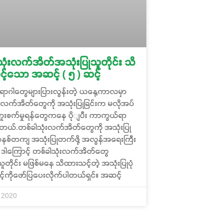
ုံးလက်အိတ်အသုံးပြုသူတိုင်း သိ
်သော အဆင့် ( ၅ ) ဆင့်
ောဂါတွေများပြားလွန်းတဲ့ ယနေ့ကာလမှာ
းလက်အိတ်တွေကို အသုံးပြုခြင်းက မလိုအပ်
ကူးစက်မှုရန်တွေကနေ ပိုျပီး ကာကွယ်ရာ
တယ်.တစ်ခါသုံးလက်အိတ်တွေကို အသုံးပြု
စနစ်တကျ အသုံးပြုတက်ဖို့ အလွန်အရေးကြီး
 ဒါကြောင့် တစ်ခါသုံးလက်အိတ်တွေ
ူတိုင်း မဖြစ်မနေ သိထားသင့်တဲ့ အသုံးပြုပုံ
်ကိုဖော်ပြပေးလိုက်ပါတယ်ရှင်။ အဆင့်
 2020