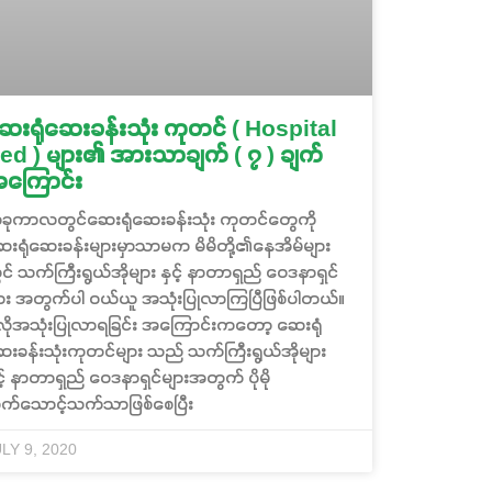
ေးရုံဆေးခန်းသုံး ကုတင် ( Hospital
ed ) များ၏ အားသာချက် ( ၇ ) ချက်
ကြောင်း
ခုကာလတွင်ဆေးရုံဆေးခန်းသုံး ကုတင်တွေကို
းရုံဆေးခန်းများမှာသာမက မိမိတို့၏နေအိမ်များ
င် သက်ကြီးရွယ်အိုများ နှင့် နာတာရှည် ဝေဒနာရှင်
ျား အတွက်ပါ ဝယ်ယူ အသုံးပြုလာကြပြီဖြစ်ပါတယ်။
လိုအသုံးပြုလာရခြင်း အကြောင်းကတော့ ဆေးရုံ
းခန်းသုံးကုတင်များ သည် သက်ကြီးရွယ်အိုများ
င့် နာတာရှည် ဝေဒနာရှင်များအတွက် ပိုမို
က်သောင့်သက်သာဖြစ်စေပြီး
LY 9, 2020