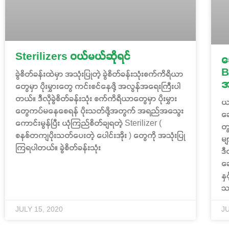
Sterilizers ဝယ်မယ်ဆိုရင်
ဆ
B
ခွဲစိတ်ခန်းထဲမှာ အသုံးပြုတဲ့ ခွဲစိတ်ခန်းသုံးစက်ကိရိယာ
အ
တွေမှာ ပိုးမွှားတွေ ကင်းစင်နေဖို့ အလွန်အရေးကြီးပါ
တယ်။ ဒီလိုခွဲစိတ်ခန်းသုံး စက်ကိရိယာတွေမှာ ပိုးမွှား
ယ
တွေကပ်မနေစေရန် ပိုးသတ်ဖို့အတွက် အရည်အသွေး
ဆေ
ကောင်းမွန်ပြီး ယုံကြည်စိတ်ချရတဲ့ Sterilizer (
တွ
စနစ်တကျပိုးသတ်ပေးတဲ့ ပေါင်းအိုး ) တွေကို အသုံးပြု
မ
ကြရပါတယ်။ ခွဲစိတ်ခန်းသုံး
ဒီ
ဆေ
နှ
သ
JULY 15, 2020
JU