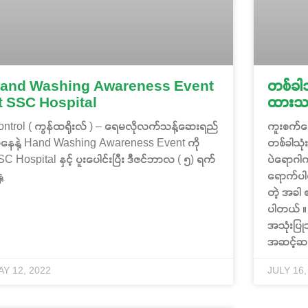
and Washing Awareness Event
တစ်ခါသ
t SSC Hospital
ထားသင့
ontrol ( ကွန်ထရိုးလ် ) – ရေမလိုလက်သန့်ဆေးရည်
ကူးစက်ရ
နေနဲ့ Hand Washing Awareness Event ကို
တစ်ခါသုံ
C Hospital နှင့် ပူးပေါင်းပြီး ဒီဇင်ဘာလ ( ၅) ရက်
ပဲရောဂါ
့
ရောက်ပါ
တဲ့ အခါ 
ပါတယ် ။
အသုံးပြုသ
အဆင့်ဆင့
AY 12, 2022
JULY 16,